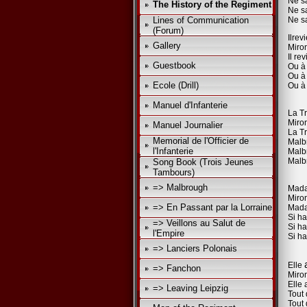
Ne sa
The History of the Regiment
Ne sa
Lines of Communication
Ne sa
(Forum)
Ilre
Gallery
Miro
Il re
Guestbook
Ou à 
Ou à 
Ecole (Drill)
Ou à 
Manuel d'Infanterie
La Tr
Miro
Manuel Journalier
La Tr
Memorial de l'Officier de
Malb
l'Infanterie
Malb
Malb
Song Book (Trois Jeunes
Tambours)
=> Malbrough
Mada
Miro
=> En Passant par la Lorraine
Mada
Si ha
=> Veillons au Salut de
Si ha
l'Empire
Si ha
=> Lanciers Polonais
Elle
=> Fanchon
Miro
Elle 
=> Leaving Leipzig
Tout 
Tout 