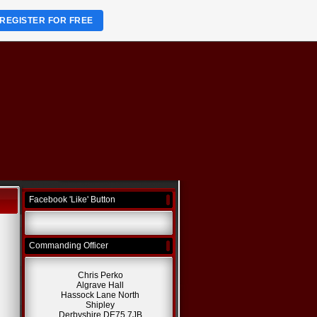
REGISTER FOR FREE
Facebook 'Like' Button
Commanding Officer
Chris Perko
Algrave Hall
Hassock Lane North
Shipley
Derbyshire DE75 7JB