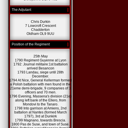
The Adjutant
Chris Durkin
7 Lowcroft Crescent
Chadderton
Oldham OL9 9UU
Position of the Regiment
25th May
1790 Regiment Guyenne at Lyon
1792: Journal militaire:1st battalion
arrived Besancon
1793 Landau, siege until 28th
December.
1794 At Nice, General Kellerman formed
a Polish battalion with men found in the
21eme demi-brigade, 9 companies of 3
officers and 70 men.
1796 Evening, Massena's division (21e)
along left bank of the Ellero, from
Mondovi to the Tanaro.
1798 Into garrison at Amiens, 2nd
battalion at Nantes (formed March
1797), 3rd at Dunkirk
1799 Magnano, towards Brescia.
1800 Pas de Suse, and town of Suse.