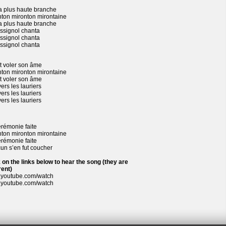
a plus haute branche
nton mironton mirontaine
a plus haute branche
ossignol chanta
ossignol chanta
ossignol chanta
t voler son âme
nton mironton mirontaine
t voler son âme
vers les lauriers
vers les lauriers
vers les lauriers
érémonie faite
nton mironton mirontaine
érémonie faite
un s’en fut coucher
 on the links below to hear the song (they are
rent)
youtube.com/watch
youtube.com/watch