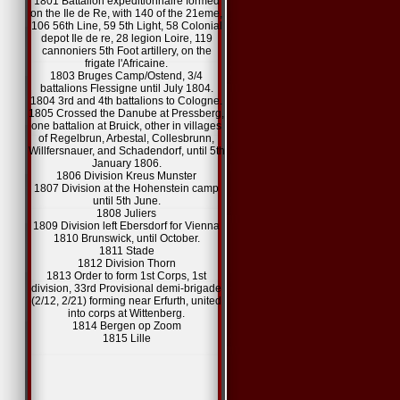
1801 Battalion expeditionnaire formed
on the Ile de Re, with 140 of the 21eme,
106 56th Line, 59 5th Light, 58 Colonial
depot Ile de re, 28 legion Loire, 119
cannoniers 5th Foot artillery, on the
frigate l'Africaine.
1803 Bruges Camp/Ostend, 3/4
battalions Flessigne until July 1804.
1804 3rd and 4th battalions to Cologne.
1805 Crossed the Danube at Pressberg,
one battalion at Bruick, other in villages
of Regelbrun, Arbestal, Collesbrunn,
Willfersnauer, and Schadendorf, until 5th
January 1806.
1806 Division Kreus Munster
1807 Division at the Hohenstein camp
until 5th June.
1808 Juliers
1809 Division left Ebersdorf for Vienna
1810 Brunswick, until October.
1811 Stade
1812 Division Thorn
1813 Order to form 1st Corps, 1st
division, 33rd Provisional demi-brigade
(2/12, 2/21) forming near Erfurth, united
into corps at Wittenberg.
1814 Bergen op Zoom
1815 Lille