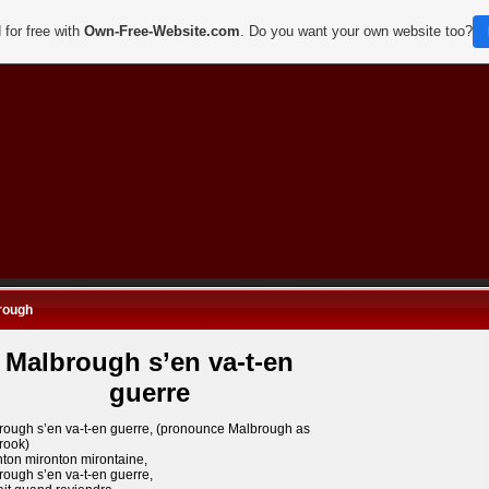
 for free with
Own-Free-Website.com
. Do you want your own website too?
rough
Malbrough s’en va-t-en
guerre
rough s’en va-t-en guerre, (pronounce Malbrough as
rook)
nton mironton mirontaine,
ough s’en va-t-en guerre,