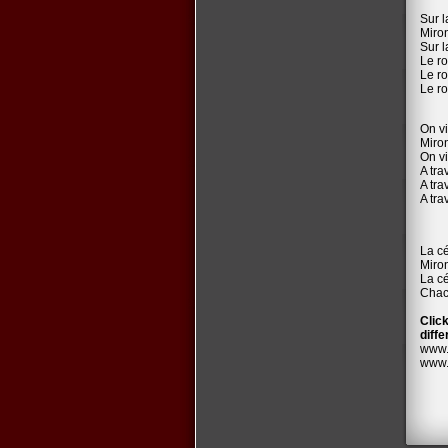
Sur l
Miro
Sur l
Le r
Le r
Le r
On vi
Miro
On vi
A tra
A tra
A tra
La c
Miro
La c
Chac
Click
diffe
www.
www.