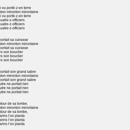
ai vu porté-z-en terre
nton mironton mirontaine
ai vu porté-z-en terre
uatre-z-officiers
uatre-z-officiers
uatre-z-officiers
portait sa cuirasse
nton mironton mirontaine
portait sa cuirasse
re son bouclier
re son bouclier
re son bouclier
portait son grand sabre
nton mironton mirontaine
portait son grand sabre
autre ne portait rien
autre ne portait rien
autre ne portait rien
ntour de sa tombe,
nton mironton mirontaine
ntour de sa tombe,
rins l’on planta
rins l’on planta
rins l’on planta