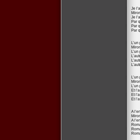
Je l’
Miro
Je l’
Par q
Par q
Par q
L’un 
Miro
L’un 
L’aut
L’aut
L’aut
L’un 
Miro
L’un 
Et l’
Et l’
Et l’
A l’e
Miro
A l’e
Roma
Roma
Roma