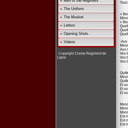
Men of the Regiment
Tout 
The Uniform
« Be
The Musket
Miro
« Be
Letters
Quel
Quel
Opening Shots
Quel
-Aux 
Videos
Miro
Aux 
Copyright 21eme Regiment de
Vos 
Ligne
Vos 
Vos 
Quitt
Miro
Quitt
Et vo
Et vo
Et vo
Mons
Miro
Mons
Est m
Est m
Est m