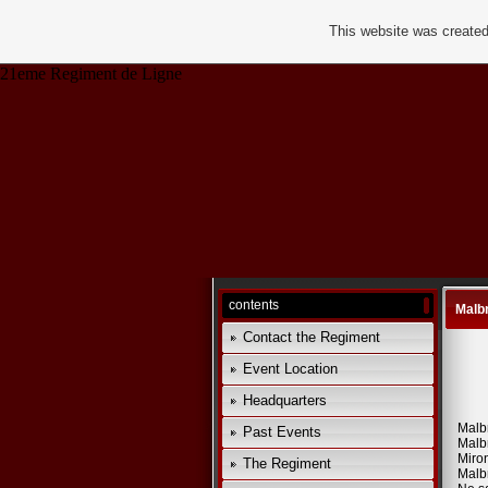
This website was created
21eme Regiment de Ligne
contents
Malb
Contact the Regiment
Event Location
Headquarters
Malb
Past Events
Malb
Miro
The Regiment
Malbr